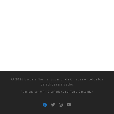
© 2026
Escuela Normal Superior de Chiapas
– Todos los
derechos reservados
Funciona con
WP
– Diseñado con el
Tema Customizr