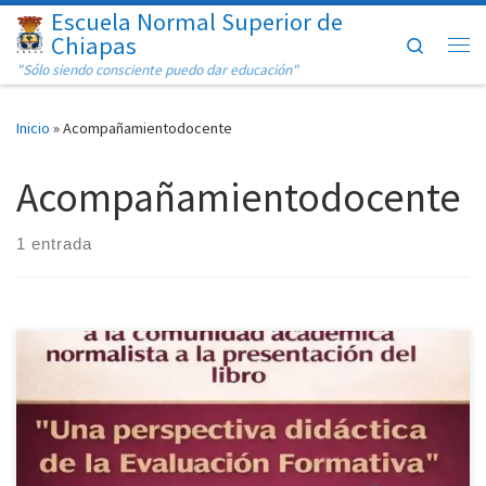
Escuela Normal Superior de
Saltar al contenido
Chiapas
Search
Me
"Sólo siendo consciente puedo dar educación"
Inicio
»
Acompañamientodocente
Acompañamientodocente
1 entrada
La Dirección General de Educación Superior para el Magisterio
(DGESuM) invita a la comunidad académica normalista a la
presentación del libro “Una perspectiva didáctica de la Evaluación
Formativa”, obra compilada por el Dr. Ángel Díaz Barriga, referente
fundamental en el ámbito educativo nacional. Esta actividad se