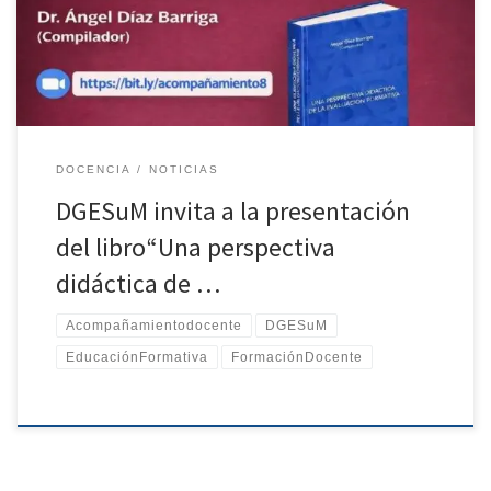
enmarca en el Acompañamiento Docente del Octavo Semestre,
como un espacio de reflexión y diálogo en torno a la evaluación
formativa, su sentido pedagógico y su impacto en los procesos de
enseñanza y aprendizaje. Fecha: 26 de enero de […]
DOCENCIA
NOTICIAS
DGESuM invita a la presentación
del libro“Una perspectiva
didáctica de …
Acompañamientodocente
DGESuM
EducaciónFormativa
FormaciónDocente