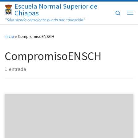
Escuela Normal Superior de
Saltar al contenido
Chiapas
Search
Me
"Sólo siendo consciente puedo dar educación"
Inicio
»
CompromisoENSCH
CompromisoENSCH
1 entrada