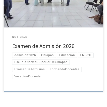
administrativo y de apoyo que hizo posible el desarrollo
ordenado y exitoso de esta importante jornada. Les deseamos
mucho éxito en esta etapa de su formación profesional y
reconocemos el […]
NOTICIAS
Examen de Admisión 2026
Admisión2026
Chiapas
Educación
ENSCH
EscuelaNormalSuperiorDeChiapas
ExamenDeAdmisión
FormandoDocentes
VocaciónDocente