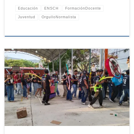
Educación
ENSCH
FormaciónDocente
Juventud
OrgulloNormalista
La Escuela Normal Superior de Chiapas fue escenario de una
significativa actividad realizada por estudiantes de la generación
2022–2026, quienes, a través de una expresión simbólica,
conmemoraron el cierre de su proceso formativo próximo a
concluir en julio de 2026. Durante el evento, las y los participantes
manifestaron su identidad como comunidad normalista mediante
dinámicas llenas de creatividad, compañerismo y sentido de
pertenencia, fortaleciendo los lazos construidos a lo largo de su
formación académica. Estas acciones reflejan el compromiso
institucional de fomentar espacios que promuevan […]