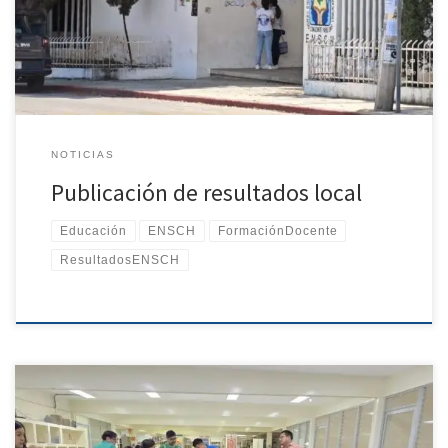
Superior de Chiapas. Por motivos de privacidad, únicamente se
publica la lista de aspirantes aceptados; los aspirantes no
aceptados no se publican
NOTICIAS
Publicación de resultados local
Educación
ENSCH
FormaciónDocente
ResultadosENSCH
La Escuela Normal Superior de Chiapas llevó a cabo este día el
Examen de Admisión, recibiendo a aspirantes que desean formar
parte de nuestra comunidad educativa y prepararse para ejercer