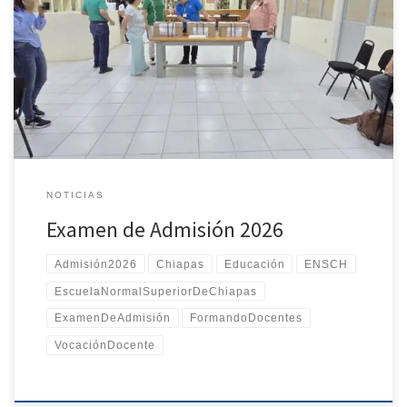
con compromiso, responsabilidad y vocación la noble labor
docente. Agradecemos la participación de todas y todos los
sustentantes, así como el trabajo del personal académico,
administrativo y de apoyo que hizo posible el desarrollo
ordenado y exitoso de esta importante jornada. Les deseamos
mucho éxito en esta etapa de su formación profesional y
reconocemos el […]
NOTICIAS
Examen de Admisión 2026
Admisión2026
Chiapas
Educación
ENSCH
EscuelaNormalSuperiorDeChiapas
ExamenDeAdmisión
FormandoDocentes
VocaciónDocente