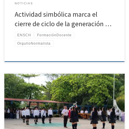
NOTICIAS
Actividad simbólica marca el
cierre de ciclo de la generación …
ENSCH
FormaciónDocente
OrgulloNormalista
La Escuela Normal Superior de Chiapas llevó a cabo el último
homenaje cívico del ciclo escolar, un espacio que fortalece los
valores, la identidad nacional y el sentido de pertenencia de la
comunidad educativa. Durante esta ceremonia se rindieron
honores a nuestros símbolos patrios y se destacó la importancia
de la participación responsable, el respeto y el compromiso que
caracterizan la formación de las y los futuros profesionales de la
educación. Asimismo, este acto representó una oportunidad para