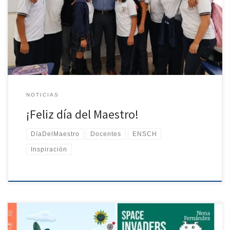
contribuyen a la formación de nuevas generaciones. Su
dedicación fortalece la educación y deja una huella significativa
en la sociedad. Expresamos nuestro más sincero agradecimiento y
felicitación a todas y todos los maestros en su día.
NOTICIAS
¡Feliz día del Maestro!
DíaDelMaestro
Docentes
ENSCH
Inspiración