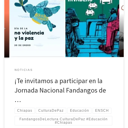
La Escuela Normal Superior de Chiapas invita a la comunidad
estudiantil a participar en la Jornada Nacional “Fandangos de
Lectura”, a realizarse el próximo 22 de mayo. Esta actividad tiene
como propósito fomentar el hábito lector, la expresión artística y
la construcción de una cultura de paz, a través de la participación
activa de las y los estudiantes en actividades como lectura
colectiva y elaboración de murales.
NOTICIAS
¡Te invitamos a participar en la
Jornada Nacional Fandangos de
…
Chiapas
CulturaDePaz
Educación
ENSCH
FandangosDeLectura CulturaDePaz #Educación
#Chiapas