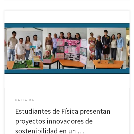
La Escuela Normal Superior de Chiapas se llenó de talento y
creatividad gracias a nuestros estudiantes de segundo semestre
de la Licenciatura en Física. Ellos y ellas compartieron con la
comunidad los proyectos académicos que desarrollaron con
dedicación como parte de las asignaturas de Sostenibilidad e
Innovación Tecnológica e Inglés. Durante la jornada, los futuros
docentes expusieron diversas propuestas enfocadas en el
aprovechamiento de energías renovables y el diseño de
soluciones sustentables. Para lograrlo, ellos adoptaron el idioma
inglés como su medio de comunicación, superando […]
NOTICIAS
Estudiantes de Física presentan
proyectos innovadores de
sostenibilidad en un …