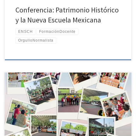
Conferencia: Patrimonio Histórico
y la Nueva Escuela Mexicana
ENSCH
FormaciónDocente
OrgulloNormalista
Como parte de sus jornadas de práctica educativa, estudiantes de
cuarto semestre de la Escuela Normal Superior de Chiapas
participaron en actividades pedagógicas en la Escuela Secundaria
José Emilio Grajales, desarrollando la presentación del “Platillo
del Buen Comer”. La actividad tuvo como propósito promover en
las y los adolescentes el reconocimiento de los distintos grupos
nutrimentales presentes en los alimentos que consumen
diariamente, identificando proteínas, carbohidratos, lípidos,
grasas naturales, vitaminas y minerales. Durante la feria, las y los
estudiantes normalistas presentaron diversos platillos