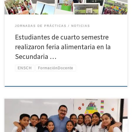
representativos de […]
JORNADAS DE PRÁCTICAS
NOTICIAS
Estudiantes de cuarto semestre
realizaron feria alimentaria en la
Secundaria …
ENSCH
FormaciónDocente
En el marco de la celebración del Día del Maestro, la Escuela
Normal Superior de Chiapas reconoce y honra la labor de sus
docentes, quienes con profesionalismo, vocación y compromiso