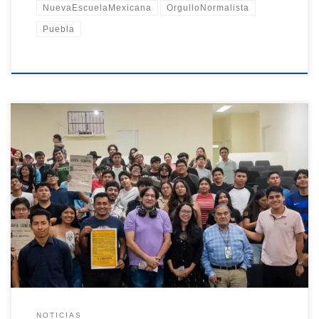
NuevaEscuelaMexicana
OrgulloNormalista
Puebla
La Escuela Normal Superior de Chiapas reafirma su compromiso
con la formación de docentes conscientes de su entorno histórico
y social. En el marco del fortalecimiento académico y la formación
integral, se llevó a cabo la conferencia–taller “Patrimonio Histórico
y la Nueva Escuela Mexicana”, con la participación del Archivo
Histórico de Tapachula, Chiapas. Durante esta actividad se
abordaron temas fundamentales relacionados con la preservación
del patrimonio histórico, así como su vinculación con los principios
de la Nueva Escuela Mexicana, destacando la importancia de la
memoria […]
NOTICIAS