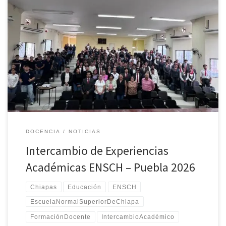
La Escuela Normal Superior de Chiapas reafirma su compromiso
con la formación de profesionales de la educación a través de
espacios que promueven el diálogo, la reflexión y el intercambio
de conocimientos. Del 11 al 13 de junio de 2026, estudiantes,
docentes y directivos de nuestra institución participaron en un
enriquecedor encuentro académico con la Escuela Normal
Primaria Oficial “Profesor Jesús Merino Nieto” de Ixcaquixtla,
Puebla. A través de mesas de trabajo, presentación de proyectos
de intervención, narrativas pedagógicas y actividades culturales,
las y los […]
DOCENCIA
NOTICIAS
Intercambio de Experiencias
Académicas ENSCH – Puebla 2026
Chiapas
Educación
ENSCH
EscuelaNormalSuperiorDeChiapa
FormaciónDocente
IntercambioAcadémico